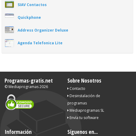
SIAV Contactos
Quickphone
Address Organizer Deluxe
Agenda Telefonica Lite
Programas-gratis.net
Sobre Nosotros
©
Mediaprogramas
2026
Contacto
Desinstalación de
programas
Mediaprogramas SL
Envía tu software
Información
Síguenos en...