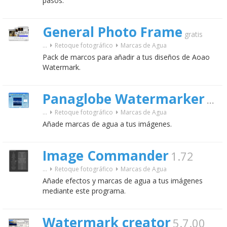
pasos.
General Photo Frame
gratis
...
Retoque fotográfico
Marcas de Agua
Pack de marcos para añadir a tus diseños de Aoao
Watermark.
Panaglobe Watermarker
1.2
...
Retoque fotográfico
Marcas de Agua
Añade marcas de agua a tus imágenes.
Image Commander
1.72
...
Retoque fotográfico
Marcas de Agua
Añade efectos y marcas de agua a tus imágenes
mediante este programa.
Watermark creator
5.7.00