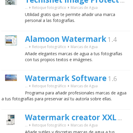
1.1
g
...
Retoque fotográfico
Marcas de Agua
Utilidad gratis que te permite añadir una marca
personal a las fotografías.
Alamoon Watermark
1.4
...
Retoque fotográfico
Marcas de Agua
Añade elegantes marcas de agua a tus fotografías
con tus propios textos e imágenes.
Watermark Software
1.6
...
Retoque fotográfico
Marcas de Agua
Programa para añadir profesionales marcas de agua
a tus fotografías para preservar así tu autoría sobre ellas.
Watermark creator XXL
5.7
...
Retoque fotográfico
Marcas de Agua
Añade sutiles y discretas marcas de agua a tus