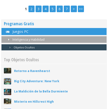
1
2
3
4
5
6
7
>
>>
Programas Gratis
Juegos PC
Inteligencia y Habilidad
Objetos Ocultos
Top Objetos Ocultos
Retorno a Ravenhearst
Big City Adventure: New York
La Maldición de la Bella Durmiente
Misterio en Hillcrest High