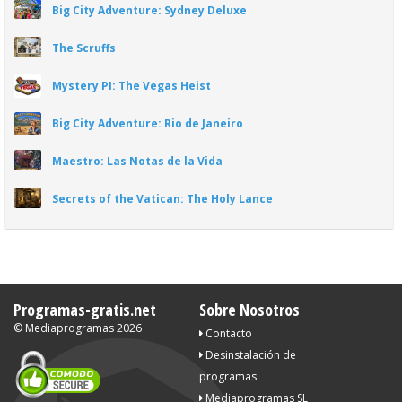
Big City Adventure: Sydney Deluxe
The Scruffs
Mystery PI: The Vegas Heist
Big City Adventure: Rio de Janeiro
Maestro: Las Notas de la Vida
Secrets of the Vatican: The Holy Lance
Programas-gratis.net
Sobre Nosotros
©
Mediaprogramas
2026
Contacto
Desinstalación de
programas
Mediaprogramas SL