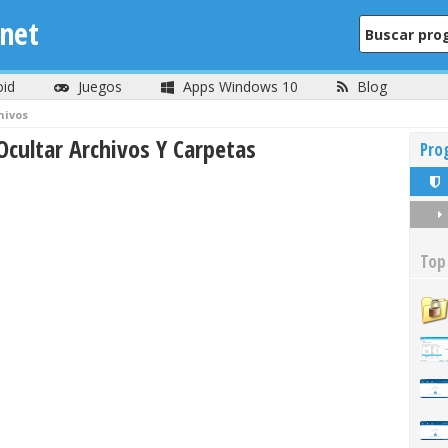
net
oid
Juegos
Apps Windows 10
Blog
hivos
cultar Archivos Y Carpetas
Pro
Top