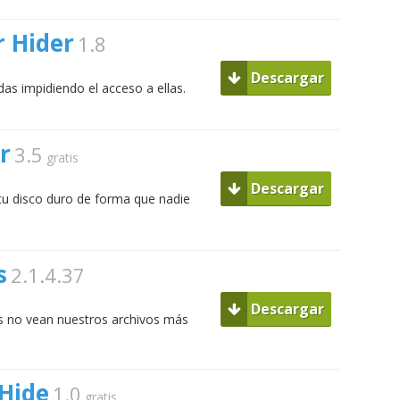
 Hider
1.8
Descargar
as impidiendo el acceso a ellas.
r
3.5
gratis
Descargar
 tu disco duro de forma que nadie
s
2.1.4.37
Descargar
s no vean nuestros archivos más
 Hide
1.0
gratis