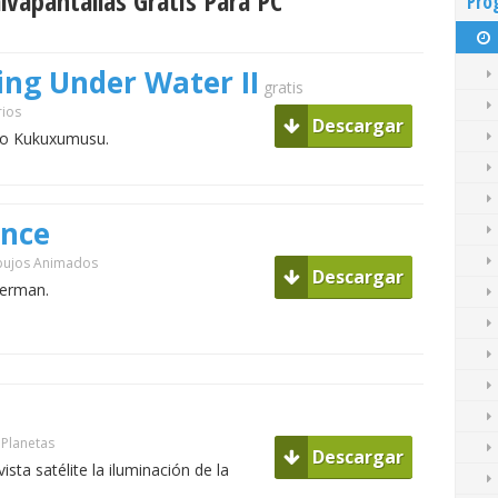
lvapantallas Gratis Para PC
Pro
ing Under Water II
gratis
rios
Descargar
ilo Kukuxumusu.
nce
ibujos Animados
Descargar
derman.
 Planetas
Descargar
sta satélite la iluminación de la