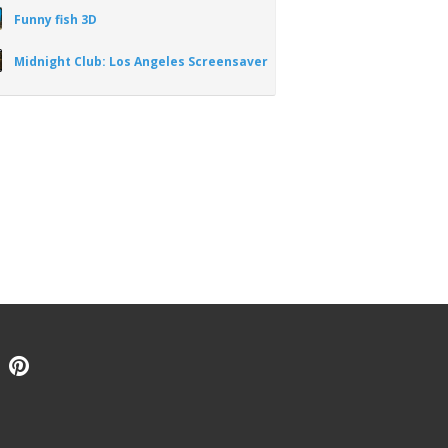
Funny fish 3D
Midnight Club: Los Angeles Screensaver