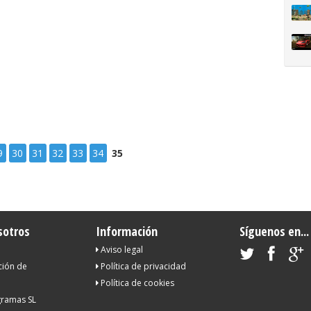
9
30
31
32
33
34
35
sotros
Información
Síguenos en...
Aviso legal
ción de
Política de privacidad
Política de cookies
ramas SL