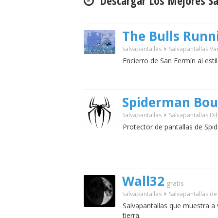
Descargar Los Mejores Sa
The Bulls Runn
Salvapantallas
Salvapantallas Va
Encierro de San Fermín al est
Spiderman Bou
Salvapantallas
Salvapantallas D
Protector de pantallas de Spi
Wall32
gratis
Salvapantallas
Salvapantallas de
Salvapantallas que muestra a vi
tierra.