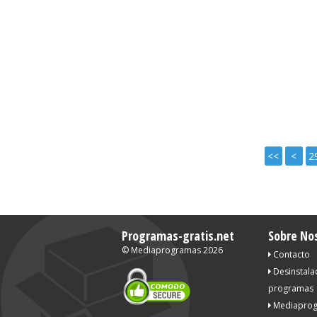
<<
<
2
Programas-gratis.net
Sobre No
©
Mediaprogramas
2026
Contacto
Desinstala
programas
Mediaprog