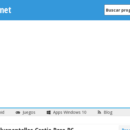
net
oid
Juegos
Apps Windows 10
Blog