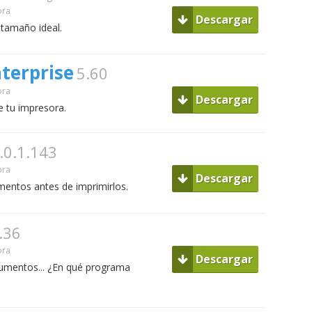
ora
Descargar
 tamaño ideal.
nterprise
5.60
ora
Descargar
e tu impresora.
.0.1.143
ora
Descargar
umentos antes de imprimirlos.
.36
ora
Descargar
cumentos... ¿En qué programa