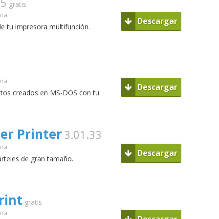
25
gratis
ora
Descargar
de tu impresora multifunción.
ora
Descargar
ntos creados en MS-DOS con tu
er Printer
3.01.33
ora
Descargar
arteles de gran tamaño.
rint
gratis
ora