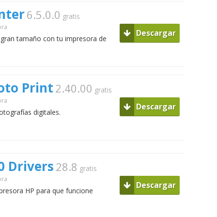
nter
6.5.0.0
gratis
ora
Descargar
e gran tamaño con tu impresora de
to Print
2.40.00
gratis
ora
Descargar
tografías digitales.
0 Drivers
28.8
gratis
ora
Descargar
mpresora HP para que funcione