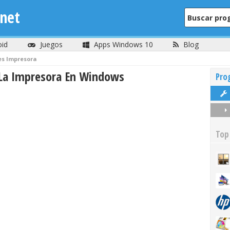
net
oid
Juegos
Apps Windows 10
Blog
es Impresora
La Impresora En Windows
Pro
Top