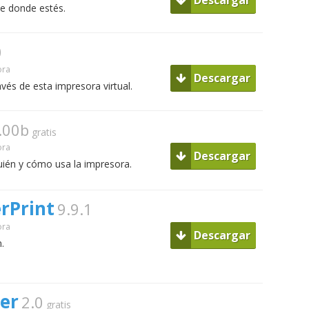
Descargar
e donde estés.
0
ora
Descargar
vés de esta impresora virtual.
.00b
gratis
ora
Descargar
ién y cómo usa la impresora.
erPrint
9.9.1
ora
Descargar
.
er
2.0
gratis