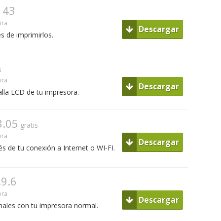
143
ora
Descargar
s de imprimirlos.
s
ora
Descargar
lla LCD de tu impresora.
3.05
gratis
ora
Descargar
s de tu conexión a Internet o WI-FI.
.9.6
ora
Descargar
nales con tu impresora normal.