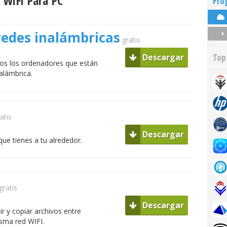
 WiFi Para PC
Pro
edes inalámbricas
gratis
Top
Descargar
odos los ordenadores que están
alámbrica.
atis
Descargar
que tienes a tu alrededor.
gratis
Descargar
r y copiar archivos entre
sma red WIFI.