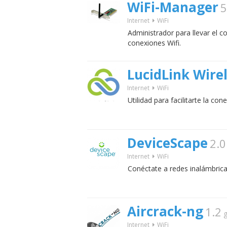
WiFi-Manager
5
Internet
WiFi
Administrador para llevar el co
conexiones Wifi.
LucidLink Wirel
Internet
WiFi
Utilidad para facilitarte la con
DeviceScape
2.0
Internet
WiFi
Conéctate a redes inalámbrica
Aircrack-ng
1.2
g
Internet
WiFi