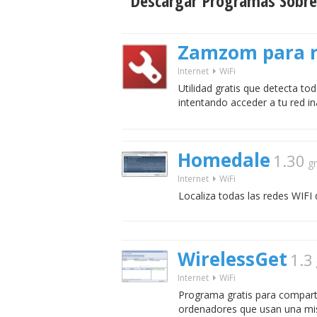
Descargar Programas Sobre
Zamzom para r
Internet
WiFi
Utilidad gratis que detecta t
intentando acceder a tu red in
Homedale
1.30
gr
Internet
WiFi
Localiza todas las redes WIFI 
WirelessGet
1.3
Internet
WiFi
Programa gratis para comparti
ordenadores que usan una mi