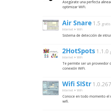
Asegúrate una perfecta alinea
optimizar WiFi.
Air Snare
1.5
gratis
Internet
WiFi
Sistema de detección de intru
2HotSpots
1.1.0
Internet
WiFi
Te permite ser un proveedor d
conexión WiFi.
Wifi SIStr
1.0.26
Internet
WiFi
Conoce en todo momento el ni
wifi.