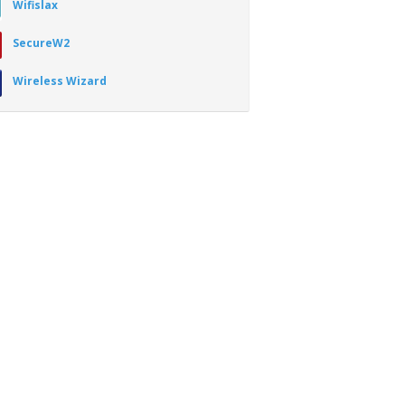
Wifislax
SecureW2
Wireless Wizard