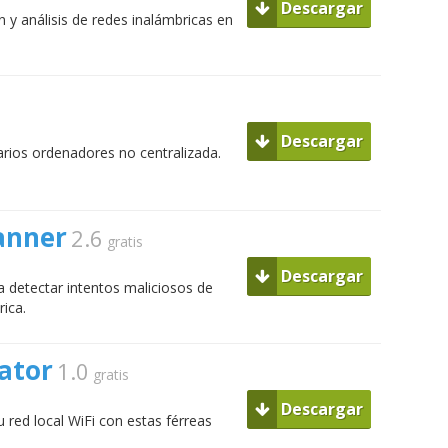
Descargar
 y análisis de redes inalámbricas en
Descargar
arios ordenadores no centralizada.
anner
2.6
gratis
Descargar
 detectar intentos maliciosos de
ica.
ator
1.0
gratis
Descargar
 red local WiFi con estas férreas