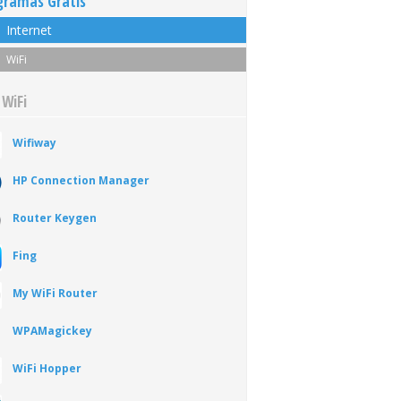
gramas Gratis
Internet
WiFi
 WiFi
Wifiway
HP Connection Manager
Router Keygen
Fing
My WiFi Router
WPAMagickey
WiFi Hopper