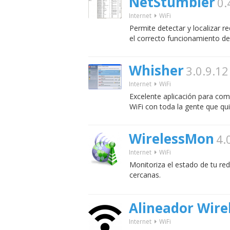
NetStumbler
0.
Internet
WiFi
Permite detectar y localizar r
el correcto funcionamiento d
Whisher
3.0.9.12
Internet
WiFi
Excelente aplicación para com
WiFi con toda la gente que qui
WirelessMon
4.
Internet
WiFi
Monitoriza el estado de tu red
cercanas.
Alineador Wire
Internet
WiFi