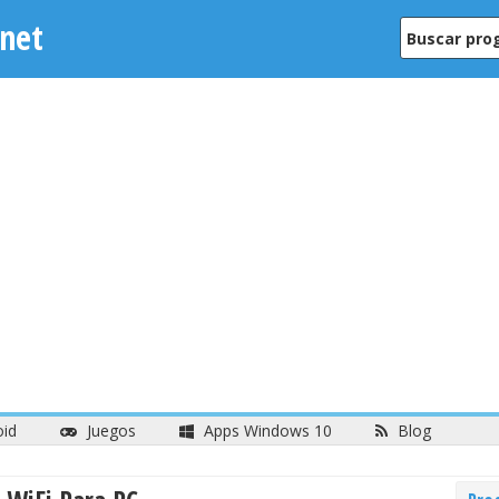
net
oid
Juegos
Apps Windows 10
Blog