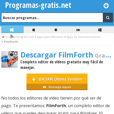
Programas-gratis.net
Programas-gratis.net
Apps para Windows
Apps de Entretenimiento
FilmForth
Descargar FilmForth
Gratis Para PC
Completo editor de vídeos gratuito muy fácil de
manejar.
BAJAR Última Versión
Descarga segura
No todos los editores de vídeo tienen por qué ser de
pago. Te presentamos:
FilmForth
, un completo editor de
vídeos que puedes descargar gratis para Windows 10.