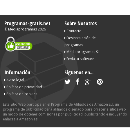
Programas-gratis.net
Sobre Nosotros
©
Mediaprogramas
2026
Contacto
Desinstalación de
programas
Mediaprogramas SL
Envía tu software
Información
Síguenos en...
Aviso legal
Política de privacidad
Política de cookies
Este Sitio Web participa en el Programa de Afiliados de Amazon EU, un
programa de publicidad para afiliados diseñado para ofrecer a sitios web
un modo de obtener comisiones por publicidad, publicitando e incluyendo
enlaces a Amazon.es.