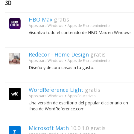
3D
HBO Max
gratis
Apps para Windows
Apps de Entretenimiento
Visualiza todo el contenido de HBO Max en Windows.
Redecor - Home Design
gratis
Apps para Windows
Apps de Entretenimiento
Diseña y decora casas a tu gusto.
WordReference Light
gratis
Apps para Windows
Apps Educativas
Una versión de escritorio del popular diccionario en
línea de WordReference.com.
Microsoft Math
10.0.1.0
gratis