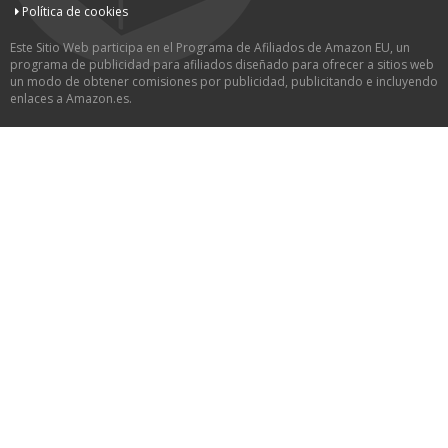
Política de cookies
Este Sitio Web participa en el Programa de Afiliados de Amazon EU, un
programa de publicidad para afiliados diseñado para ofrecer a sitios web
un modo de obtener comisiones por publicidad, publicitando e incluyendo
enlaces a Amazon.es.