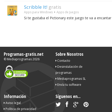
Scribble It!
gratis
Apps para Windows
Apps de Juegos
Si te gustaba el Pictionary este juego te va a encantar
Programas-gratis.net
Sobre Nosotros
©
Mediaprogramas
2026
Contacto
Desinstalación de
programas
Mediaprogramas SL
Envía tu software
Información
Síguenos en...
Aviso legal
Política de privacidad