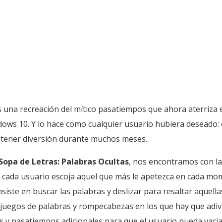
 una recreación del mítico pasatiempos que ahora aterriza e
ows 10. Y lo hace como cualquier usuario hubiera deseado: 
a tener diversión durante muchos meses.
Sopa de Letras: Palabras Ocultas
, nos encontramos con la
 cada usuario escoja aquel que más le apetezca en cada mom
iste en buscar las palabras y deslizar para resaltar aquel
juegos de palabras y rompecabezas en los que hay que adivi
 y pasatiempos adicionales para que el usuario pueda variar