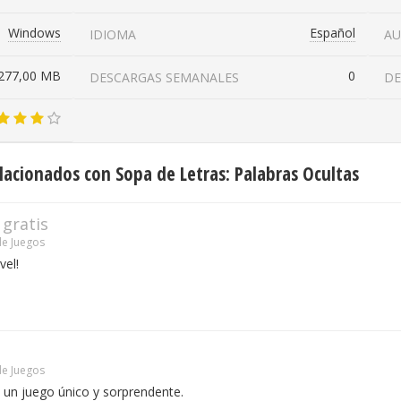
Windows
Español
IDIOMA
A
277,00 MB
0
DESCARGAS SEMANALES
DE
acionados con Sopa de Letras: Palabras Ocultas
gratis
e Juegos
vel!
e Juegos
 un juego único y sorprendente.