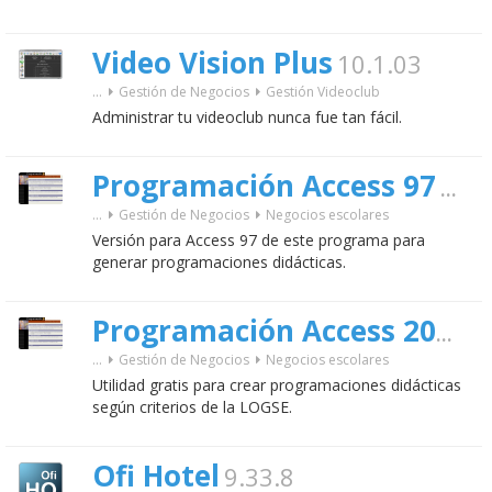
Video Vision Plus
10.1.03
...
Gestión de Negocios
Gestión Videoclub
Administrar tu videoclub nunca fue tan fácil.
Programación Access 97
2.0
g
...
Gestión de Negocios
Negocios escolares
Versión para Access 97 de este programa para
generar programaciones didácticas.
2
Programación Access 2000
...
Gestión de Negocios
Negocios escolares
Utilidad gratis para crear programaciones didácticas
según criterios de la LOGSE.
Ofi Hotel
9.33.8