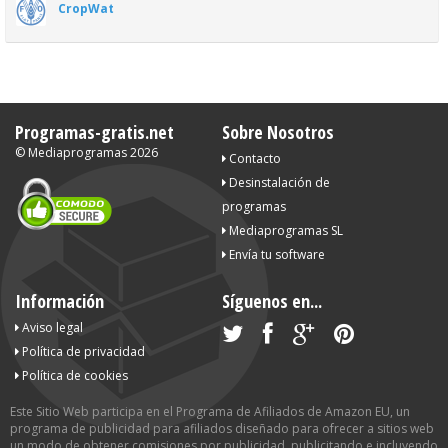
CropWat
Programas-gratis.net
Sobre Nosotros
©
Mediaprogramas
2026
Contacto
Desinstalación de
programas
Mediaprogramas SL
Envía tu software
Información
Síguenos en...
Aviso legal
Política de privacidad
Política de cookies
Este Sitio Web participa en el Programa de Afiliados de Amazon EU, un
programa de publicidad para afiliados diseñado para ofrecer a sitios web
un modo de obtener comisiones por publicidad, publicitando e incluyendo