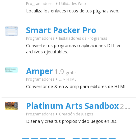
Programadores
Utilidades Web
Localiza los enlaces rotos de tus páginas web.
Smart Packer Pro
Programadores
Instaladores de Programas
Convierte tus programas o aplicaciones DLL en
archivos ejecutables.
Amper
1.9
gratis
Programadores
...
HTML
Conversor de & en & amp para editores de HTML.
Platinum Arts Sandbox
2.6
grat
Programadores
Creación de Juegos
Diseña y crea tus propios videojuegos en 3D.