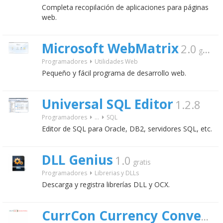
Completa recopilación de aplicaciones para páginas
web.
Microsoft WebMatrix
2.0
gratis
Programadores
Utilidades Web
Pequeño y fácil programa de desarrollo web.
Universal SQL Editor
1.2.8
Programadores
...
SQL
Editor de SQL para Oracle, DB2, servidores SQL, etc.
DLL Genius
1.0
gratis
Programadores
Librerias y DLLs
Descarga y registra librerías DLL y OCX.
CurrCon Currency Converter