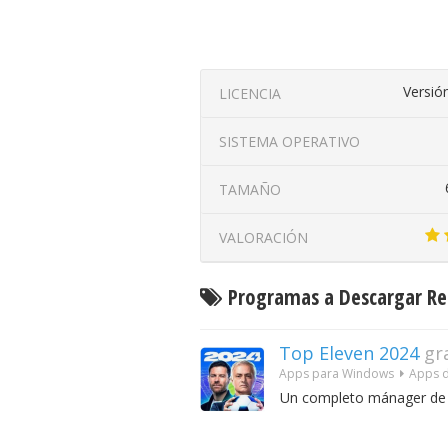
Versió
LICENCIA
SISTEMA OPERATIVO
TAMAÑO
VALORACIÓN
Programas a Descargar Rel
Top Eleven 2024
gr
Apps para Windows
Apps d
Un completo mánager de f