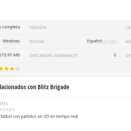
n completa
VERSIÓN
CA
Windows
Español
IDIOMA
A
(y 5 más)
673,95 MB
0
DESCARGAS SEMANALES
DE
acionados con Blitz Brigade
atis
e Juegos
útbol con partidos en 3D en tiempo real.