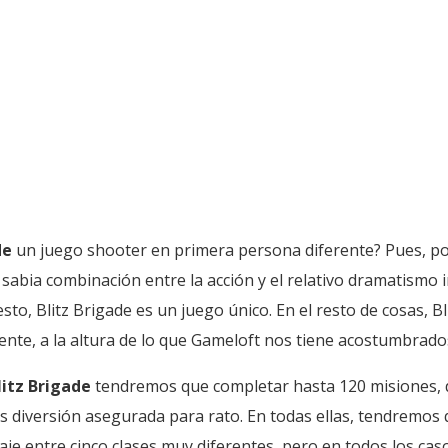
de
un juego shooter en primera persona diferente? Pues, po
 sabia combinación entre la acción y el relativo dramatismo 
sto, Blitz Brigade es un juego único. En el resto de cosas, 
nte, a la altura de lo que Gameloft nos tiene acostumbrado
litz Brigade
tendremos que completar hasta 120 misiones, 
s diversión asegurada para rato. En todas ellas, tendremos
e entre cinco clases muy diferentes, pero en todos los casos