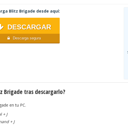
rga Blitz Brigade desde aquí:
DESCARGAR
Descarga segura
z Brigade tras descargarlo?
igade en tu PC.
l + J
mand + J