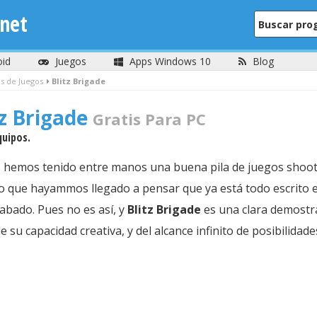
net
oid
Juegos
Apps Windows 10
Blog
s de Juegos
Blitz Brigade
tz Brigade
Gratis Para PC
quipos.
dos hemos tenido entre manos una buena pila de juegos shoo
so que hayammos llegado a pensar que ya está todo escrito 
cabado. Pues no es así, y
Blitz Brigade
es una clara demostra
 su capacidad creativa, y del alcance infinito de posibilidade