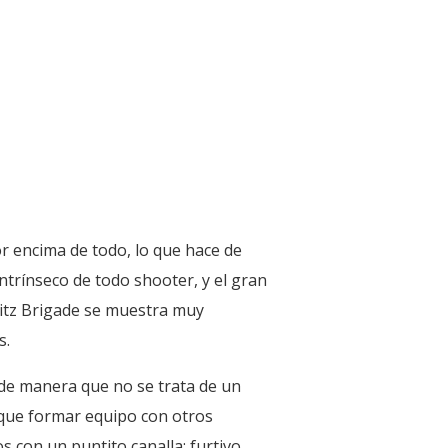
r encima de todo, lo que hace de
intrínseco de todo shooter, y el gran
Blitz Brigade se muestra muy
s.
de manera que no se trata de un
 que formar equipo con otros
 con un puntito canalla: furtivo,