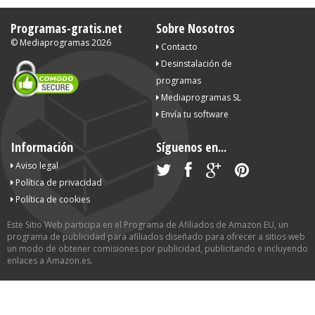
Programas-gratis.net
Sobre Nosotros
©
Mediaprogramas
2026
Contacto
Desinstalación de
programas
Mediaprogramas SL
Envía tu software
Información
Síguenos en...
Aviso legal
Política de privacidad
Política de cookies
Este Sitio Web participa en el Programa de Afiliados de Amazon EU, un
programa de publicidad para afiliados diseñado para ofrecer a sitios web
un modo de obtener comisiones por publicidad, publicitando e incluyendo
enlaces a Amazon.es.