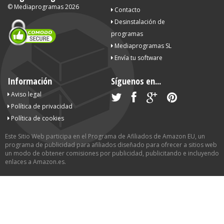
©
Mediaprogramas
2026
Contacto
Desinstalación de
programas
Mediaprogramas SL
Envía tu software
Información
Síguenos en...
Aviso legal
Política de privacidad
Política de cookies
Este Sitio Web participa en el Programa de Afiliados de Amazon EU, un
programa de publicidad para afiliados diseñado para ofrecer a sitios web
un modo de obtener comisiones por publicidad, publicitando e incluyendo
enlaces a Amazon.es.