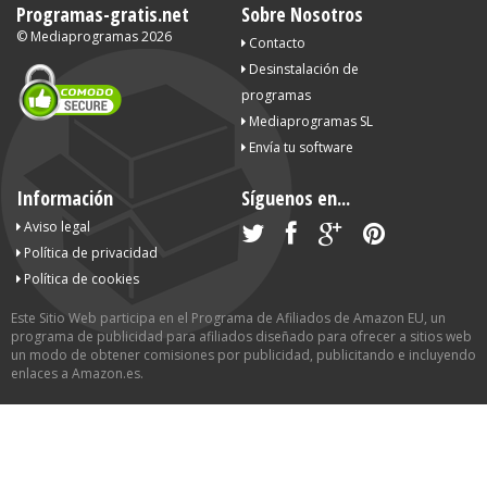
Programas-gratis.net
Sobre Nosotros
©
Mediaprogramas
2026
Contacto
Desinstalación de
programas
Mediaprogramas SL
Envía tu software
Información
Síguenos en...
Aviso legal
Política de privacidad
Política de cookies
Este Sitio Web participa en el Programa de Afiliados de Amazon EU, un
programa de publicidad para afiliados diseñado para ofrecer a sitios web
un modo de obtener comisiones por publicidad, publicitando e incluyendo
enlaces a Amazon.es.