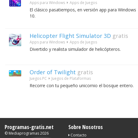
Apps para Windows
Apps de Juegos
El clásico pasatiempos, en versión app para Windows
10.
Helicopter Flight Simulator 3D
gratis
Apps para Windows
Apps de Juegos
Divertido y realista simulador de helicópteros.
Order of Twilight
gratis
Juegos PC
Juegos de Plataformas
Recorre con tu pequeño unicornio el bosque entero.
Programas-gratis.net
Sobre Nosotros
©
Mediaprogramas
2026
Contacto