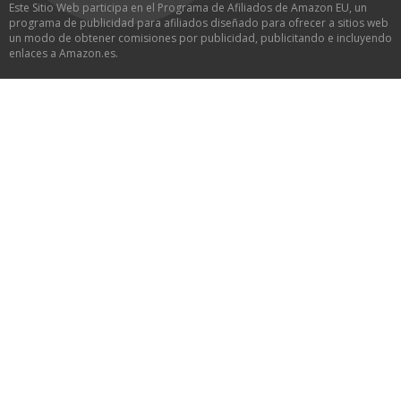
Este Sitio Web participa en el Programa de Afiliados de Amazon EU, un
programa de publicidad para afiliados diseñado para ofrecer a sitios web
un modo de obtener comisiones por publicidad, publicitando e incluyendo
enlaces a Amazon.es.