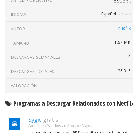
SISTEMA OPERATIVO
Español
IDIOMA
(y 1 más)
Netflix
AUTOR
1,62 MB
TAMAÑO
0
DESCARGAS SEMANALES
26.815
DESCARGAS TOTALES
VALORACIÓN
Programas a Descargar Relacionados con Netfli
Sygic
gratis
Apps para Windows
Apps de Viajes
La app de navegación GPS gratuita más instalada del