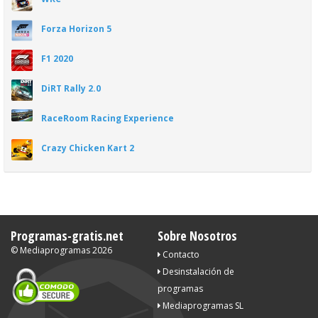
Forza Horizon 5
F1 2020
DiRT Rally 2.0
RaceRoom Racing Experience
Crazy Chicken Kart 2
Programas-gratis.net
Sobre Nosotros
©
Mediaprogramas
2026
Contacto
Desinstalación de
programas
Mediaprogramas SL