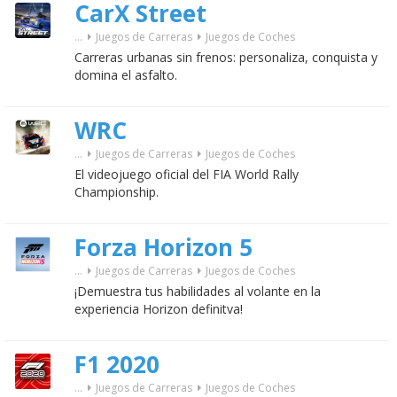
CarX Street
...
Juegos de Carreras
Juegos de Coches
Carreras urbanas sin frenos: personaliza, conquista y
domina el asfalto.
WRC
...
Juegos de Carreras
Juegos de Coches
El videojuego oficial del FIA World Rally
Championship.
Forza Horizon 5
...
Juegos de Carreras
Juegos de Coches
¡Demuestra tus habilidades al volante en la
experiencia Horizon definitva!
F1 2020
...
Juegos de Carreras
Juegos de Coches