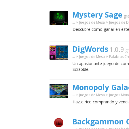
Mystery Sage
gra
...
Juegos de Mesa
Juegos de 
Descubre cómo ganar en este
DigWords
1.0.9
gr
...
Juegos de Mesa
Palabras C
Un apasionante juego de comp
Scrabble.
Monopoly Galac
...
Juegos de Mesa
Juegos Mon
Hazte rico comprando y vendie
Backgammon Cl