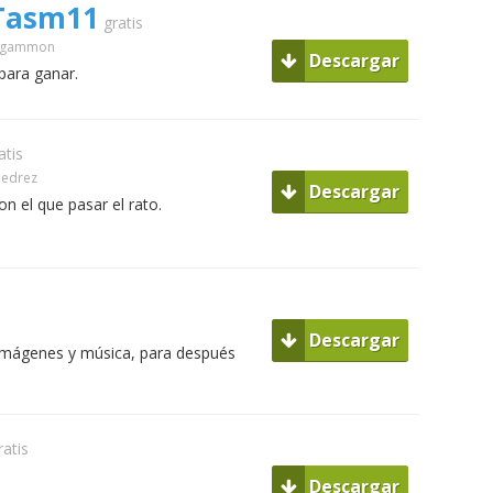
Tasm11
gratis
ckgammon
Descargar
para ganar.
atis
jedrez
Descargar
on el que pasar el rato.
Descargar
 imágenes y música, para después
ratis
Descargar