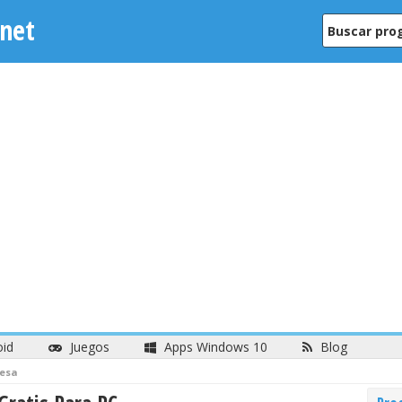
net
oid
Juegos
Apps Windows 10
Blog
Mesa