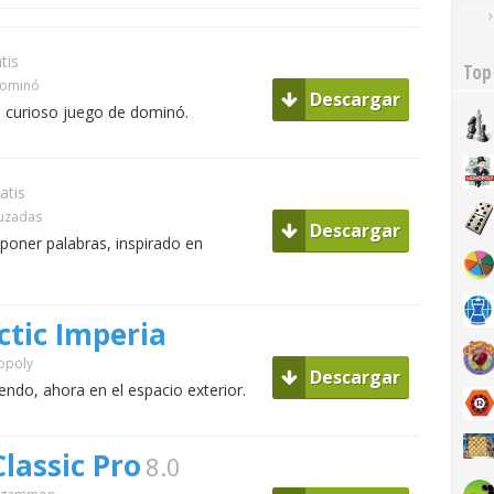
tis
Top
Dominó
Descargar
 curioso juego de dominó.
atis
ruzadas
Descargar
oner palabras, inspirado en
tic Imperia
opoly
Descargar
ndo, ahora en el espacio exterior.
assic Pro
8.0