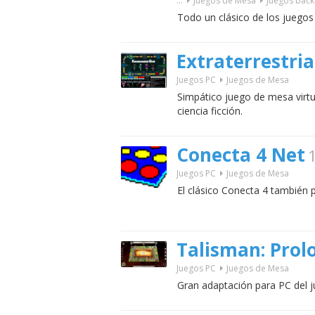
...
Juegos de Mesa
Juegos ba
Todo un clásico de los juegos 
Extraterrestria
Juegos PC
Juegos de Mesa
Simpático juego de mesa virtu
ciencia ficción.
Conecta 4 Net
1
Juegos PC
Juegos de Mesa
El clásico Conecta 4 también 
Talisman: Prol
Juegos PC
Juegos de Mesa
Gran adaptación para PC del 