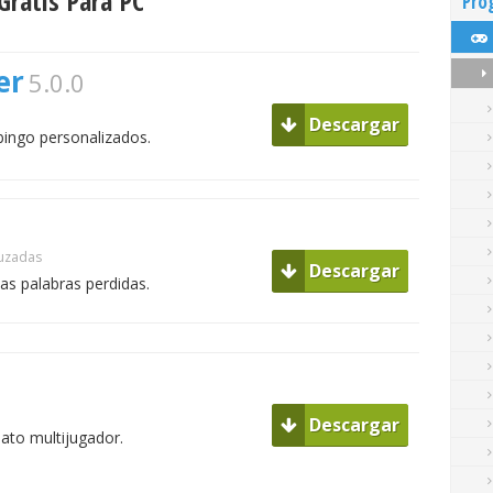
ratis Para PC
Pro
er
5.0.0
Descargar
bingo personalizados.
ruzadas
Descargar
as palabras perdidas.
Descargar
ato multijugador.