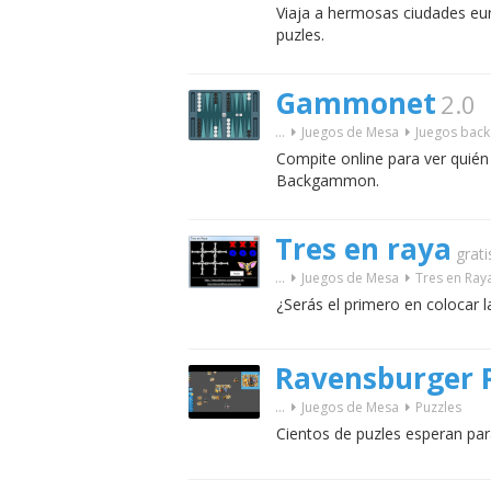
Viaja a hermosas ciudades eur
puzles.
Gammonet
2.0
...
Juegos de Mesa
Juegos ba
Compite online para ver quién
Backgammon.
Tres en raya
grati
...
Juegos de Mesa
Tres en Ray
¿Serás el primero en colocar la
Ravensburger P
...
Juegos de Mesa
Puzzles
Cientos de puzles esperan para