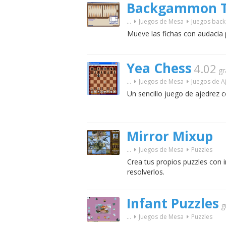
Backgammon 
...
Juegos de Mesa
Juegos ba
Mueve las fichas con audacia 
Yea Chess
4.02
gr
...
Juegos de Mesa
Juegos de A
Un sencillo juego de ajedrez c
Mirror Mixup
...
Juegos de Mesa
Puzzles
Crea tus propios puzzles con
resolverlos.
Infant Puzzles
g
...
Juegos de Mesa
Puzzles