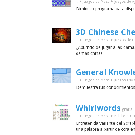
...
Juegos de Mesa
Juegos de A
Diminuto programa para disput
3D Chinese Che
...
Juegos de Mesa
Juegos de 
¿Aburrido de jugar a las damas
damas chinas.
General Knowl
...
Juegos de Mesa
Juegos Trivi
Demuestra tus conocimientos c
Whirlwords
gratis
...
Juegos de Mesa
Palabras C
Entretenida variante del Scra
una palabra a partir de otra 