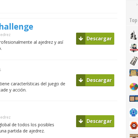
Top
hallenge
jedrez
Descargar
rofesionalmente al ajedrez y así
.
s
Descargar
iene características del juego de
cade y acción.
jedrez
Descargar
lobal de todos los posibles
una partida de ajedrez.