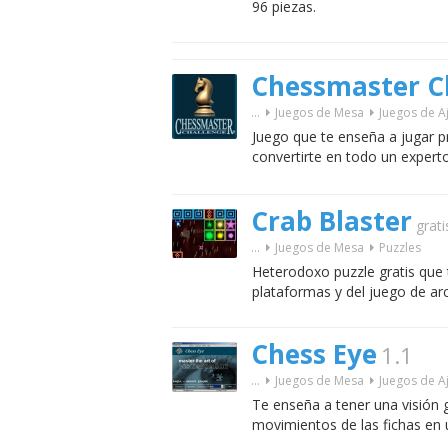
96 piezas.
Chessmaster C
...
Juegos de Mesa
Juegos de A
Juego que te enseña a jugar p
convertirte en todo un experto
Crab Blaster
grati
...
Juegos de Mesa
Puzzles
Heterodoxo puzzle gratis que t
plataformas y del juego de ar
Chess Eye
1.1
...
Juegos de Mesa
Juegos de A
Te enseña a tener una visión g
movimientos de las fichas en 