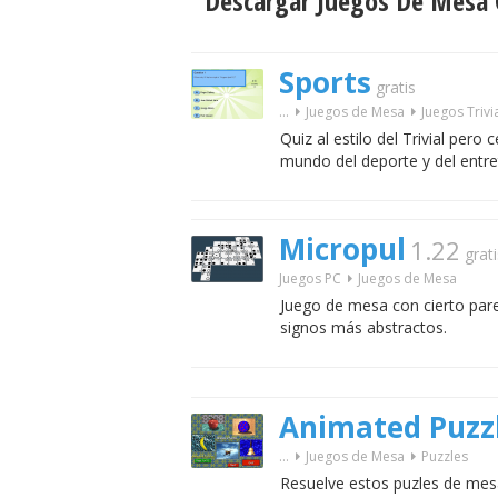
Descargar Juegos De Mesa G
Sports
gratis
...
Juegos de Mesa
Juegos Trivi
Quiz al estilo del Trivial pero
mundo del deporte y del entre
Micropul
1.22
grati
Juegos PC
Juegos de Mesa
Juego de mesa con cierto par
signos más abstractos.
Animated Puzz
...
Juegos de Mesa
Puzzles
Resuelve estos puzles de mesa