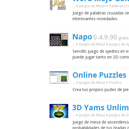
...
Juegos de Mesa
Palabras C
Juego de palabras cruzadas si
interesantes novedades.
Napo
0.4.9.90
gratis
...
Juegos de Mesa
Juegos de A
Sencillo juego de ajedrez en e
puede jugar tanto en 2D com
Online Puzzles
...
Juegos de Mesa
Puzzles
Crea tus propios puzles de pi
3D Yams Unlim
...
Juegos de Mesa
Juegos de 
Juego de mesa de ascendencia
probabilidades de tus tiradas 