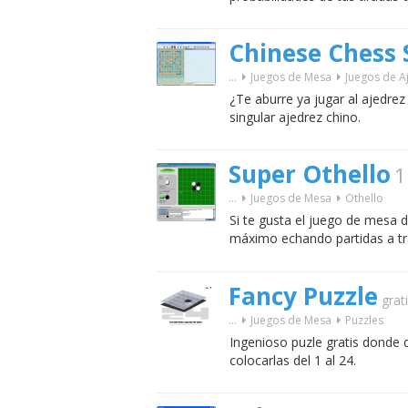
Chinese Chess
...
Juegos de Mesa
Juegos de A
¿Te aburre ya jugar al ajedrez
singular ajedrez chino.
Super Othello
1
...
Juegos de Mesa
Othello
Si te gusta el juego de mesa d
máximo echando partidas a tra
Fancy Puzzle
grat
...
Juegos de Mesa
Puzzles
Ingenioso puzle gratis donde 
colocarlas del 1 al 24.