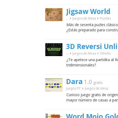
Jigsaw World
...
Juegos de Mesa
Puzzles
Más de sesenta puzles clásico
¿Estás preparado para constru
3D Reversi Unl
...
Juegos de Mesa
Othello
¿Te apetece una partidita al 
tridimensionales?
Dara
1.0
gratis
Juegos PC
Juegos de Mesa
Curioso juego gratis de origen
mayor número de casas a parti
Word Mojo Gol