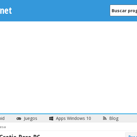
net
oid
Juegos
Apps Windows 10
Blog
Mesa