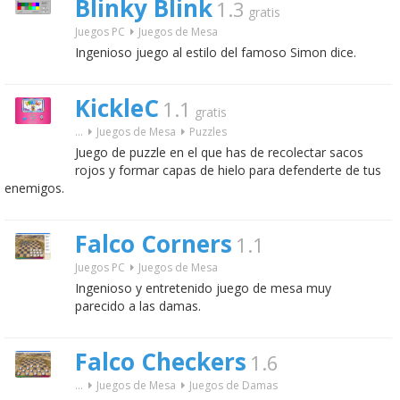
Blinky Blink
1.3
gratis
Juegos PC
Juegos de Mesa
Ingenioso juego al estilo del famoso Simon dice.
KickleC
1.1
gratis
...
Juegos de Mesa
Puzzles
Juego de puzzle en el que has de recolectar sacos
rojos y formar capas de hielo para defenderte de tus
enemigos.
Falco Corners
1.1
Juegos PC
Juegos de Mesa
Ingenioso y entretenido juego de mesa muy
parecido a las damas.
Falco Checkers
1.6
...
Juegos de Mesa
Juegos de Damas