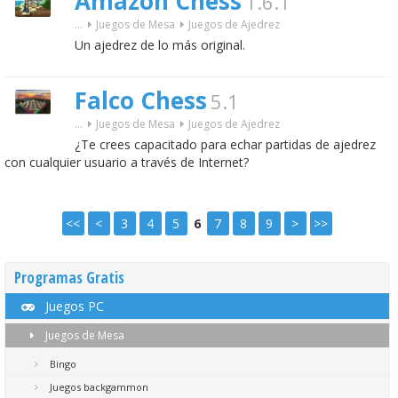
Amazon Chess
1.6.1
...
Juegos de Mesa
Juegos de Ajedrez
Un ajedrez de lo más original.
Falco Chess
5.1
...
Juegos de Mesa
Juegos de Ajedrez
¿Te crees capacitado para echar partidas de ajedrez
con cualquier usuario a través de Internet?
<<
<
3
4
5
6
7
8
9
>
>>
Programas Gratis
Juegos PC
Juegos de Mesa
Bingo
Juegos backgammon