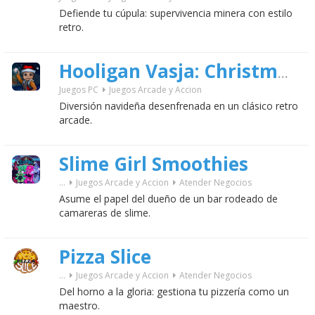
Defiende tu cúpula: supervivencia minera con estilo
retro.
Hooligan Vasja: Christmas
Juegos PC
Juegos Arcade y Accion
Diversión navideña desenfrenada en un clásico retro
arcade.
Slime Girl Smoothies
...
Juegos Arcade y Accion
Atender Negocios
Asume el papel del dueño de un bar rodeado de
camareras de slime.
Pizza Slice
...
Juegos Arcade y Accion
Atender Negocios
Del horno a la gloria: gestiona tu pizzería como un
maestro.