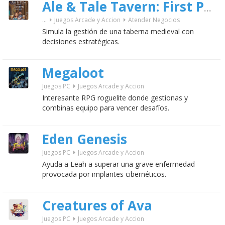
Ale & Tale Tavern: First Pints
...
Juegos Arcade y Accion
Atender Negocios
Simula la gestión de una taberna medieval con
decisiones estratégicas.
Megaloot
Juegos PC
Juegos Arcade y Accion
Interesante RPG roguelite donde gestionas y
combinas equipo para vencer desafíos.
Eden Genesis
Juegos PC
Juegos Arcade y Accion
Ayuda a Leah a superar una grave enfermedad
provocada por implantes cibernéticos.
Creatures of Ava
Juegos PC
Juegos Arcade y Accion