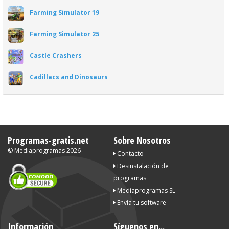
Farming Simulator 19
Farming Simulator 25
Castle Crashers
Cadillacs and Dinosaurs
Programas-gratis.net
Sobre Nosotros
©
Mediaprogramas
2026
Contacto
Desinstalación de
programas
Mediaprogramas SL
Envía tu software
Información
Síguenos en...