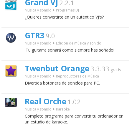
Grand VJ
2.2.1
Música y sonido
Programas DJ
¿Quieres convertirte en un auténtico VJ's?
GTR3
9.0
Música y sonido
Edición de música y sonido
¡Tu guitarra sonará como siempre has soñado!
Twenbut Orange
3.3.33
gratis
Música y sonido
Reproductores de Música
Divertida botonera de sonidos para PC.
Real Orche
1.02
Música y sonido
Karaoke
Completo programa para convertir tu ordenador en
un estudio de karaoke.