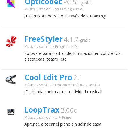
Opticodec
PC SE
gratis
Música y sonido
Streaming Audio
¡Tu emisora de radio a través de streaming!
FreeStyler
4.1.7
gratis
Música y sonido
Programas DJ
Software para control de iluminación en conciertos,
discotecas, teatro, etc.
Cool Edit Pro
2.1
Música y sonido
Edición de música y sonido
¡Da rienda suelta a tu creatividad musical!
LoopTrax
2.00c
Música y sonido
...
Piano
Aprende a tocar el piano sin salir de casa.