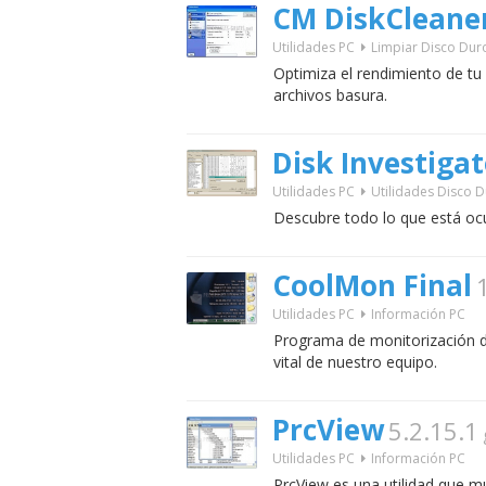
CM DiskCleane
Utilidades PC
Limpiar Disco Dur
Optimiza el rendimiento de tu
archivos basura.
Disk Investigat
Utilidades PC
Utilidades Disco 
Descubre todo lo que está ocu
CoolMon Final
Utilidades PC
Información PC
Programa de monitorización d
vital de nuestro equipo.
PrcView
5.2.15.1
Utilidades PC
Información PC
PrcView es una utilidad que m