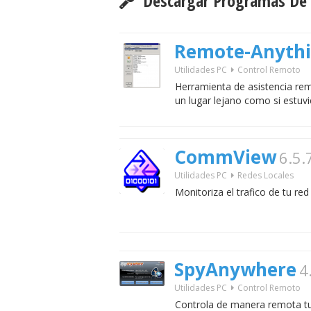
Descargar Programas De U
Remote-Anyth
Utilidades PC
Control Remoto
Herramienta de asistencia re
un lugar lejano como si estuvie
CommView
6.5.
Utilidades PC
Redes Locales
Monitoriza el trafico de tu red 
SpyAnywhere
4
Utilidades PC
Control Remoto
Controla de manera remota tu