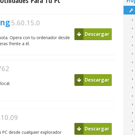
tilidades Para Tu Pc
Pro
ing
5.60.15.0
Descargar
mota. Opera con tu ordenador desde
ras frente a él.
762
Descargar
local.
.10.09
Descargar
 PC desde cualquier explorador