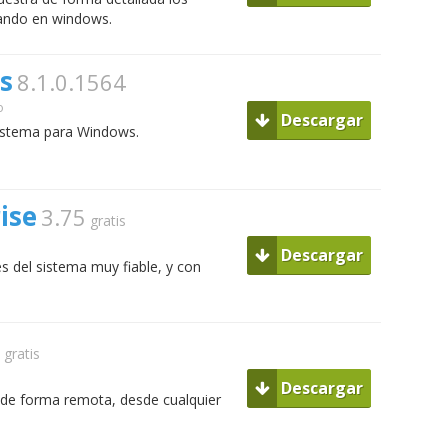
ando en windows.
s
8.1.0.1564
o
Descargar
sistema para Windows.
ise
3.75
gratis
Descargar
 del sistema muy fiable, y con
gratis
Descargar
 de forma remota, desde cualquier