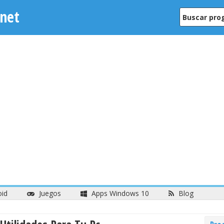
net
oid
Juegos
Apps Windows 10
Blog