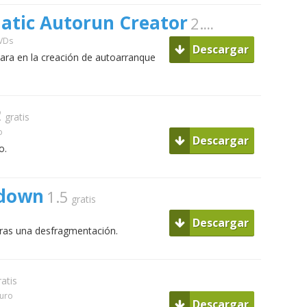
atic Autorun Creator
2.3.2006.18
gratis
DVDs
Descargar
ara en la creación de autoarranque
2
gratis
o
Descargar
o.
tdown
1.5
gratis
Descargar
ras una desfragmentación.
ratis
Duro
Descargar