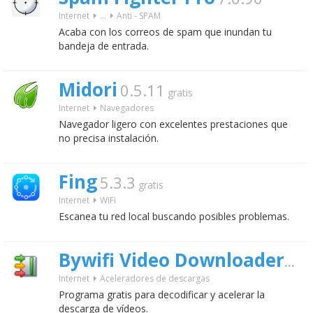
Internet
...
Anti - SPAM
Acaba con los correos de spam que inundan tu
bandeja de entrada.
Midori
0.5.11
gratis
Internet
Navegadores
Navegador ligero con excelentes prestaciones que
no precisa instalación.
Fing
5.3.3
gratis
Internet
WiFi
Escanea tu red local buscando posibles problemas.
2.8
Bywifi Video Downloader
Internet
Aceleradores de descargas
Programa gratis para decodificar y acelerar la
descarga de vídeos.