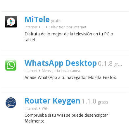
MiTele
gratis
Internet
...
Television por Internet
Disfruta de lo mejor de la televisión en tu PC o
tablet.
WhatsApp Desktop
0.1.8
gratis
Internet
Mensajería Instantanea
Añade WhatsApp a tu navegador Mozilla Firefox.
Router Keygen
1.1.0
gratis
Internet
WiFi
Comprueba si tu WiFi se puede desencriptar
fácilmente.