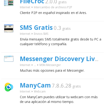
FileCroc
2.0.0
gratis
Internet
Intercambio de archivos P2P
Cliente P2P en español inspirado en el Ares.
SMS Gratis
0.3
gratis
Internet
Envios SMS
Envía mensajes SMS totalmente gratis desde tu PC a
cualquier teléfono y compañía.
4.
Messenger Discovery Live
Internet
...
MSN Messenger
Muchas más opciones para el Messenger.
ManyCam
7.8.6.28
gratis
Internet
Webcam
Con ManyCam puedes utilizar tu webcam con más
de una aplicación al mismo tiempo.