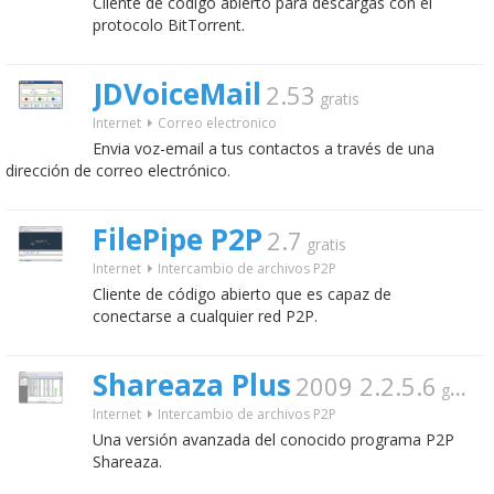
Cliente de código abierto para descargas con el
protocolo BitTorrent.
JDVoiceMail
2.53
gratis
Internet
Correo electronico
Envia voz-email a tus contactos a través de una
dirección de correo electrónico.
FilePipe P2P
2.7
gratis
Internet
Intercambio de archivos P2P
Cliente de código abierto que es capaz de
conectarse a cualquier red P2P.
Shareaza Plus
2009 2.2.5.6
gratis
Internet
Intercambio de archivos P2P
Una versión avanzada del conocido programa P2P
Shareaza.