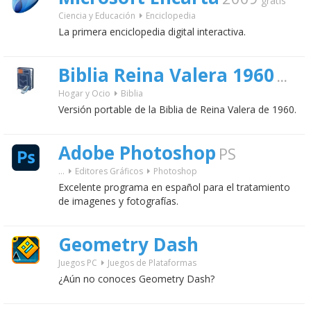
gratis
Ciencia y Educación
Enciclopedia
La primera enciclopedia digital interactiva.
Biblia Reina Valera 1960
1.2
gr
Hogar y Ocio
Biblia
Versión portable de la Biblia de Reina Valera de 1960.
Adobe Photoshop
PS
...
Editores Gráficos
Photoshop
Excelente programa en español para el tratamiento
de imagenes y fotografías.
Geometry Dash
Juegos PC
Juegos de Plataformas
¿Aún no conoces Geometry Dash?