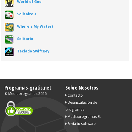
World of Goo
Solitaire +
Where`s My Water?
Solitario
Teclado SwiftKey
Programas-gratis.net
Sobre Nosotros
©
Mediaprogramas
2026
Contacto
Desinstalación de
programas
Mediaprogramas SL
Envía tu software